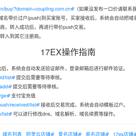
in/buy/?domain=coupling.com.cn
（如果没发布一口价请联系我
把域名带价过户(push)到买家账号，买家接收后，系统会自动把
商，转入成功后，再进行带价push交易。
转入到其它注册商。
17EX操作指南
功后，系统会自动发送验证邮件，登录邮箱后进行邮件验证。
d/list
提交后需要等待审核。
/add
提交后需要等待审核。
rge
支付宝充值
ush/received/list
接收后交易完成，系统会自动模板过户。
list
可以进行修改dns、域名解析、域名续费等操作。
域名列表
阿里云店铺
爱名店铺
易名店铺
17ex店铺