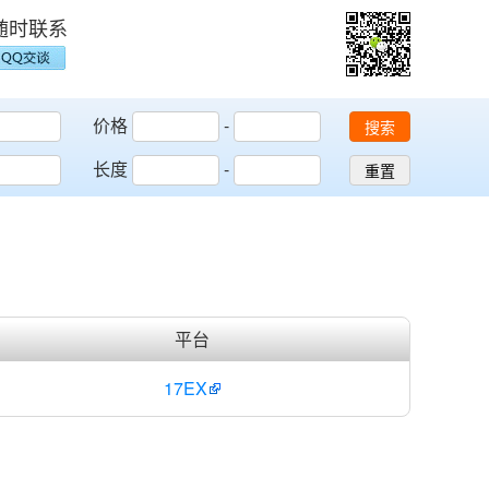
随时联系
价格
-
搜索
长度
-
重置
平台
17EX