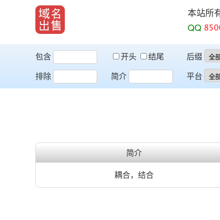
本站所
QQ
包含
开头
结尾
后缀
排除
简介
平台
简介
耦合，结合